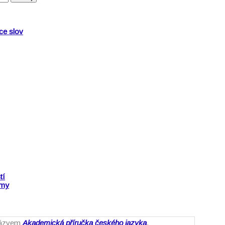
ce slov
tí
jmy
 názvem
Akademická příručka českého jazyka
.