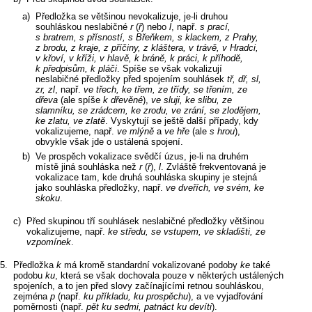
Předložka se většinou nevokalizuje, je‑li druhou
souhláskou neslabičné
r
(
ř
) nebo
l
, např.
s prací,
s bratrem, s přísností, s Břeňkem, s klackem, z Prahy,
z brodu, z kraje, z příčiny, z kláštera, v trávě, v Hradci,
v křoví, v kříži, v hlavě, k bráně, k práci, k příhodě,
k předpisům, k pláči
. Spíše se však vokalizují
neslabičné předložky před spojením souhlásek
tř, dř, sl,
zr, zl
, např.
ve třech, ke třem, ze třídy, se třením, ze
dřeva
(ale spíše
k dřevěné
),
ve sluji, ke slibu, ze
slamníku, se zrádcem, ke zrodu, ve zrání, se zlodějem,
ke zlatu, ve zlatě
. Vyskytují se ještě další případy, kdy
vokalizujeme, např.
ve mlýně
a
ve hře
(ale
s hrou
),
obvykle však jde o ustálená spojení.
Ve prospěch vokalizace svědčí úzus, je‑li na druhém
místě jiná souhláska než
r
(
ř
),
l
. Zvláště frekventovaná je
vokalizace tam, kde druhá souhláska skupiny je stejná
jako souhláska předložky, např.
ve dveřích, ve svém, ke
skoku
.
Před skupinou tří souhlásek neslabičné předložky většinou
vokalizujeme, např.
ke středu, se vstupem, ve skladišti, ze
vzpomínek
.
Předložka
k
má kromě standardní vokalizované podoby
ke
také
podobu
ku
, která se však dochovala pouze v některých ustálených
spojeních, a to jen před slovy začínajícími retnou souhláskou,
zejména
p
(např.
ku příkladu, ku prospěchu
), a ve vyjadřování
poměrnosti (např.
pět ku sedmi, patnáct ku devíti
).