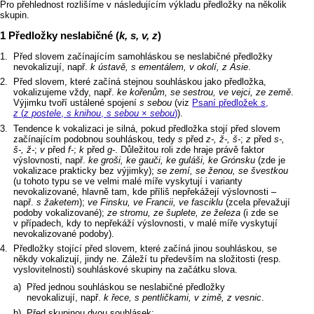
Pro přehlednost rozlišíme v následujícím výkladu předložky na několik
skupin.
Předložky neslabičné (
k, s, v, z
)
Před slovem začínajícím samohláskou se neslabičné předložky
nevokalizují, např.
k ústavě, s ementálem, v okolí, z Asie
.
Před slovem, které začíná stejnou souhláskou jako předložka,
vokalizujeme vždy, např.
ke kořenům, se sestrou, ve vejci, ze země
.
Výjimku tvoří ustálené spojení
s sebou
(viz
Psaní předložek
s
,
z
(
z postele
,
s knihou
,
s sebou
×
sebou
)
).
Tendence k vokalizaci je silná, pokud předložka stojí před slovem
začínajícím podobnou souhláskou, tedy
s
před
z‑, ž‑, š‑
;
z
před
s‑,
š‑, ž‑
;
v
před
f‑
;
k
před
g‑
. Důležitou roli zde hraje právě faktor
výslovnosti, např.
ke groši, ke gauči, ke guláši, ke Grónsku
(zde je
vokalizace prakticky bez výjimky);
se zemí, se ženou, se švestkou
(u tohoto typu se ve velmi malé míře vyskytují i varianty
nevokalizované, hlavně tam, kde příliš nepřekážejí výslovnosti –⁠⁠⁠⁠⁠⁠⁠⁠
např.
s žaketem
);
ve Finsku, ve Francii, ve fasciklu
(zcela převažují
podoby vokalizované);
ze stromu, ze šuplete, ze železa
(i zde se
v případech, kdy to nepřekáží výslovnosti, v malé míře vyskytují
nevokalizované podoby).
Předložky stojící před slovem, které začíná jinou souhláskou, se
někdy vokalizují, jindy ne. Záleží tu především na složitosti (resp.
vyslovitelnosti) souhláskové skupiny na začátku slova.
Před jednou souhláskou se neslabičné předložky
nevokalizují, např.
k řece, s pentličkami, v zimě, z vesnic
.
Před skupinou dvou souhlásek: