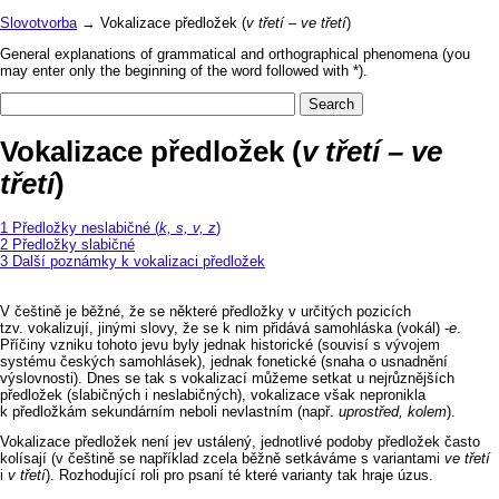
Slovotvorba
→ Vokalizace předložek (
v třetí – ve třetí
)
General explanations of grammatical and orthographical phenomena (you
may enter only the beginning of the word followed with *).
Vokalizace předložek (
v třetí – ve
třetí
)
Předložky neslabičné (
k, s, v, z
)
Předložky slabičné
Další poznámky k vokalizaci předložek
V češtině je běžné, že se některé předložky v určitých pozicích
tzv. vokalizují, jinými slovy, že se k nim přidává samohláska (vokál) ‑
e
.
Příčiny vzniku tohoto jevu byly jednak historické (souvisí s vývojem
systému českých samohlásek), jednak fonetické (snaha o usnadnění
výslovnosti). Dnes se tak s vokalizací můžeme setkat u nejrůznějších
předložek (slabičných i neslabičných), vokalizace však nepronikla
k předložkám sekundárním neboli nevlastním (např.
uprostřed, kolem
).
Vokalizace předložek není jev ustálený, jednotlivé podoby předložek často
kolísají (v češtině se například zcela běžně setkáváme s variantami
ve třetí
i
v třetí
). Rozhodující roli pro psaní té které varianty tak hraje úzus.