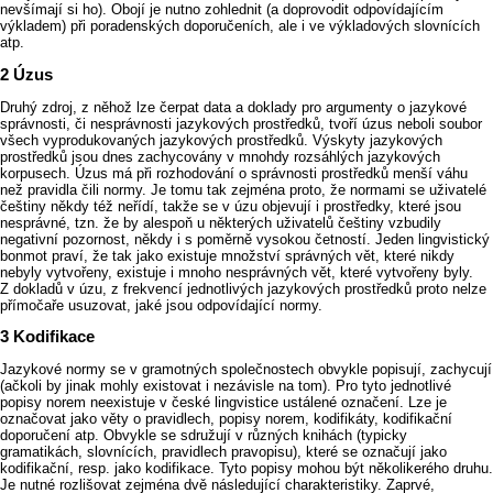
nevšímají si ho). Obojí je nutno zohlednit (a doprovodit odpovídajícím
výkladem) při poradenských doporučeních, ale i ve výkladových slovnících
atp.
Úzus
Druhý zdroj, z něhož lze čerpat data a doklady pro argumenty o jazykové
správnosti, či nesprávnosti jazykových prostředků, tvoří úzus neboli soubor
všech vyprodukovaných jazykových prostředků. Výskyty jazykových
prostředků jsou dnes zachycovány v mnohdy rozsáhlých jazykových
korpusech. Úzus má při rozhodování o správnosti prostředků menší váhu
než pravidla čili normy. Je tomu tak zejména proto, že normami se uživatelé
češtiny někdy též neřídí, takže se v úzu objevují i prostředky, které jsou
nesprávné, tzn. že by alespoň u některých uživatelů češtiny vzbudily
negativní pozornost, někdy i s poměrně vysokou četností. Jeden lingvistický
bonmot praví, že tak jako existuje množství správných vět, které nikdy
nebyly vytvořeny, existuje i mnoho nesprávných vět, které vytvořeny byly.
Z dokladů v úzu, z frekvencí jednotlivých jazykových prostředků proto nelze
přímočaře usuzovat, jaké jsou odpovídající normy.
Kodifikace
Jazykové normy se v gramotných společnostech obvykle popisují, zachycují
(ačkoli by jinak mohly existovat i nezávisle na tom). Pro tyto jednotlivé
popisy norem neexistuje v české lingvistice ustálené označení. Lze je
označovat jako věty o pravidlech, popisy norem, kodifikáty, kodifikační
doporučení atp. Obvykle se sdružují v různých knihách (typicky
gramatikách, slovnících, pravidlech pravopisu), které se označují jako
kodifikační, resp. jako kodifikace. Tyto popisy mohou být několikerého druhu.
Je nutné rozlišovat zejména dvě následující charakteristiky. Zaprvé,