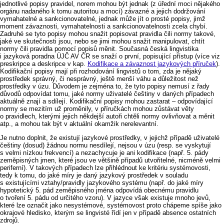
jednotlivé popisy pravidel, norem mohou být jednak (z úřední moci nějakého
orgánu nadaného k tomu autoritou a mocí) závazné a jejich dodržování
vymahatelné a sankcionovatelné, jednak může jít o prosté popisy, jimž
moment závaznosti, vymahatelnosti a sankcionovatelnosti zcela chybí.
Zadruhé se tyto popisy mohou snažit popisovat pravidla čili normy takové,
jaké ve skutečnosti jsou, nebo se jimi mohou snažit manipulovat, chtít
normy čili pravidla pomocí popisů měnit. Současná česká lingvistika
i jazyková poradna ÚJČ AV ČR se snaží o první, popisující přístup (více viz
preskripce a deskripce v kap.
Kodifikace a závaznost jazykových příruček
).
Kodifikační popisy mají při rozhodování lingvistů o tom, zda je nějaký
prostředek správný, či nesprávný, ještě menší váhu a důležitost než
prostředky v úzu. Důvodem je zejména to, že tyto popisy nemusí z řady
důvodů odpovídat tomu, jaké normy uživatelé češtiny v daných případech
aktuálně znají a sdílejí. Kodifikační popisy mohou zastarat –⁠⁠⁠⁠⁠⁠⁠⁠⁠⁠⁠⁠⁠⁠⁠⁠⁠⁠⁠⁠⁠ odpovídající
normy se mezitím už proměnily, v příručkách mohou zůstávat věty
o pravidlech, kterými jejich někdejší autoři chtěli normy ovlivňovat a měnit
atp., a mohou tak být v aktuální okamžik nerelevantní.
Je nutno doplnit, že existují jazykové prostředky, v jejichž případě uživatelé
češtiny (dosud) žádnou normu nesdílejí, nejsou v úzu (resp. se vyskytují
s velmi nízkou frekvencí) a nezachycuje je ani kodifikace (např. 5. pády
zeměpisných jmen, které jsou ve většině případů utvořitelné, nicméně velmi
periferní). V takových případech lze přihlédnout ke kritériu systémovosti,
tedy k tomu, do jaké míry je daný jazykový prostředek v souladu
s existujícími vztahy/pravidly jazykového systému (např. do jaké míry
hypotetický 5. pád zeměpisného jména odpovídá obecnému pravidlu
o tvoření 5. pádu od určitého vzoru). V jazyce však existuje mnoho jevů,
které lze označit jako nesystémové, systémovost proto chápeme spíše jako
okrajové hledisko, kterým se lingvisté řídí jen v případě absence ostatních
zdrojů.