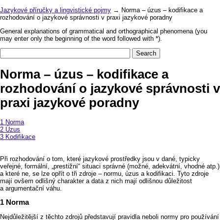
Jazykové příručky a lingvistické pojmy
→ Norma – úzus – kodifikace a
rozhodování o jazykové správnosti v praxi jazykové poradny
General explanations of grammatical and orthographical phenomena (you
may enter only the beginning of the word followed with *).
Norma – úzus – kodifikace a
rozhodování o jazykové správnosti v
praxi jazykové poradny
Norma
Úzus
Kodifikace
Při rozhodování o tom, které jazykové prostředky jsou v dané, typicky
veřejné, formální, „prestižní“ situaci správné (možné, adekvátní, vhodné atp.)
a které ne, se lze opřít o tři zdroje –⁠⁠⁠⁠⁠⁠⁠⁠⁠⁠⁠⁠⁠⁠⁠⁠⁠⁠⁠⁠⁠ normu, úzus a kodifikaci. Tyto zdroje
mají ovšem odlišný charakter a data z nich mají odlišnou důležitost
a argumentační váhu.
Norma
Nejdůležitější z těchto zdrojů představují pravidla neboli normy pro používání