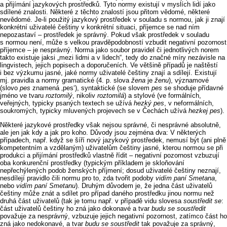
a přijímání jazykových prostředků. Tyto normy existují v myslích lidí jako
sdílené znalosti. Některé z těchto znalostí jsou přitom vědomé, některé
nevědomé. Je‑li použitý jazykový prostředek v souladu s normou, jak ji znají
konkrétní uživatelé češtiny v konkrétní situaci, příjemce se nad ním
nepozastaví –⁠⁠⁠⁠⁠⁠⁠⁠⁠⁠⁠⁠⁠⁠⁠⁠⁠⁠⁠⁠⁠ prostředek je správný. Pokud však prostředek v souladu
s normou není, může s velkou pravděpodobností vzbudit negativní pozornost
příjemce –⁠⁠⁠⁠⁠⁠⁠⁠⁠⁠⁠⁠⁠⁠⁠⁠⁠⁠⁠⁠⁠ je nesprávný. Norma jako soubor pravidel či jednotlivých norem
takto existuje jaksi „mezi lidmi a v lidech“, tedy do značné míry nezávisle na
lingvistech, jejich popisech a doporučeních. Ve většině případů je naštěstí
i bez výzkumu jasné, jaké normy uživatelé češtiny znají a sdílejí. Existují
mj. pravidla a normy gramatické (4. p. slova
žena
je
ženu
), významové
(slovo
pes
znamená ‚pes‘), syntaktické (se slovem
pes
se shoduje přídavné
jméno ve tvaru
roztomilý
, nikoliv
roztomilá
) a stylové (ve formálních,
veřejných, typicky psaných textech se užívá
hezký pes
, v neformálních,
soukromých, typicky mluvených projevech se v Čechách užívá
hezkej pes
).
Některé jazykové prostředky však nejsou správné, či nesprávné absolutně,
ale jen jak kdy a jak pro koho. Důvody jsou zejména dva: V některých
případech, např. když se šíří nový jazykový prostředek, nemusí být (ani plně
kompetentním a vzdělaným) uživatelům češtiny jasné, kterou normou se při
produkci a přijímání prostředků vlastně řídit –⁠⁠⁠⁠⁠⁠⁠⁠⁠⁠⁠⁠⁠⁠⁠⁠⁠⁠⁠⁠⁠ negativní pozornost vzbuzují
oba konkurenční prostředky (typickým příkladem je skloňování
nepřechýlených podob ženských příjmení; dosud uživatelé češtiny neznají,
nesdílejí pravidlo čili normu pro to, zda tvořit podoby
vidím paní Smetana
,
nebo
vidím paní Smetanu
). Druhým důvodem je, že jedna část uživatelů
češtiny může znát a sdílet pro případ daného prostředku jinou normu než
druhá část uživatelů (tak je tomu např. v případě vidu slovesa
soustředit se
:
část uživatelů češtiny ho zná jako dokonavé a tvar
budu se soustředit
považuje za nesprávný, vzbuzuje jejich negativní pozornost, zatímco část ho
zná jako nedokonavé, a tvar
budu se soustředit
tak považuje za správný,