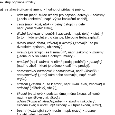
existují popsané rozdíly:
vztahové přídavné jméno × hodnotící přídavné jméno:
adresní
(např.
štítek
určený pro napsání adresy) ×
adresný
(‚zcela konkrétní‘, např. výtka konkrétní osobě),
čelní
(např.
kost, útok
) ×
čelný
(‚stojící v čele‘,
např.
představitel státu
),
dlužní
(‚potvrzující peněžní závazek‘, např.
úpis
) ×
dlužný
(o tom, kdo je dlužen; o částce, kterou je třeba zaplatit),
dvorní
(např.
dáma, etiketa
) ×
dvorný
(‚chovající se po
dvorském způsobu, uhlazený‘),
mravní
(‚vztahující se k mravům‘, např.
zákony
) ×
mravný
(‚jednající v souladu s dobrými mravy‘),
prodejní
(např.
stánek
, v němž prodej probíhá) ×
prodejný
(např. o zboží, které je určeno k dalšímu prodeji),
samosprávní
(vztahové k
samospráva
, např.
úředník
) ×
samosprávný
(‚který sám sebe spravuje‘, např.
celek,
orgán
),
srdeční
(‚vztahující se k srdci‘, např.
tkáň, sval, záchvat
) ×
srdečný
(‚přátelský, vřelý‘),
škodní
(vztahové k podstatnému jménu
škoda
, užívané
např. v pojišťovnictví:
škodní
událost/komise/náhrada/průběh
) ×
škodný
(‚škodlivý‘:
škodná zvěř
; v obratu
být škodný
–⁠⁠⁠ ‚utrpět škodu, újmu‘),
trestní
(‚vztahující se k trestu‘, např.
právo
) ×
trestný
(‚postižitelný trestem‘),