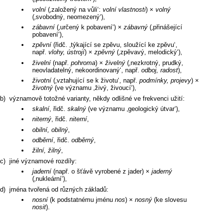
volní
(‚založený na vůli‘:
volní vlastnosti
) ×
volný
(‚svobodný, neomezený‘),
zábavní
(‚určený k pobavení‘) ×
zábavný
(‚přinášející
pobavení‘),
zpěvní
(řidč. ‚týkající se zpěvu, sloužící ke zpěvu‘,
např.
vlohy, ústrojí
) ×
zpěvný
(‚zpěvavý, melodický‘),
živelní
(např.
pohroma
) ×
živelný
(‚nezkrotný, prudký,
neovladatelný, nekoordinovaný‘, např.
odboj, radost
),
životní
(‚vztahující se k životu‘, např.
podmínky, projevy
) ×
životný
(ve významu ‚živý, živoucí‘),
významově totožné varianty, někdy odlišné ve frekvenci užití:
skalní
, řidč.
skalný
(ve významu ‚geologický útvar‘),
niterný
, řidč.
niterní
,
obilní, obilný
,
odběrní
, řidč.
odběrný
,
žilní, žilný
,
jiné významové rozdíly:
jaderní
(např. o šťávě vyrobené z jader) ×
jaderný
(‚nukleární‘),
jména tvořená od různých základů:
nosní
(k podstatnému jménu
nos
) ×
nosný
(ke slovesu
nosit
).