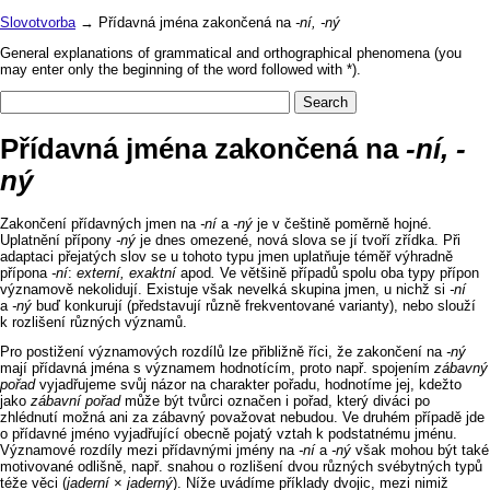
Slovotvorba
→ Přídavná jména zakončená na
-ní, -ný
General explanations of grammatical and orthographical phenomena (you
may enter only the beginning of the word followed with *).
Přídavná jména zakončená na
-ní, -
ný
Zakončení přídavných jmen na
‑ní
a
‑ný
je v češtině poměrně hojné.
Uplatnění přípony
‑ný
je dnes omezené, nová slova se jí tvoří zřídka. Při
adaptaci přejatých slov se u tohoto typu jmen uplatňuje téměř výhradně
přípona
‑ní
:
externí, exaktní
apod
.
Ve většině případů spolu oba typy přípon
významově nekolidují. Existuje však nevelká skupina jmen, u nichž si
‑ní
a
‑ný
buď konkurují (představují různě frekventované varianty), nebo slouží
k rozlišení různých významů.
Pro postižení významových rozdílů lze přibližně říci, že zakončení na
‑ný
mají přídavná jména s významem hodnotícím, proto např. spojením
zábavný
pořad
vyjadřujeme svůj názor na charakter pořadu, hodnotíme jej, kdežto
jako
zábavní pořad
může být tvůrci označen i pořad, který diváci po
zhlédnutí možná ani za zábavný považovat nebudou. Ve druhém případě jde
o přídavné jméno vyjadřující obecně pojatý vztah k podstatnému jménu.
Významové rozdíly mezi přídavnými jmény na
‑ní
a
‑ný
však mohou být také
motivované odlišně, např. snahou o rozlišení dvou různých svébytných typů
téže věci (
jaderní
×
jaderný
). Níže uvádíme příklady dvojic, mezi nimiž