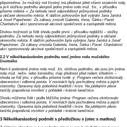
připomeňme, že mužský rod životný má přednost před všemi ostatními rody,
a je‑li složkou podmětu alespoň jedno jméno rodu muž. živ., v přísudku
píšeme měkké
‑i
:
Za nehodu nesli odpovědnost průmyslové podniky
a občané okresního města. K dalším pohovorům byli vybráni Jana Jarská
a Josef Papeženec. Ze zábavy zmizeli Gabriela, Irena, Šárka i Pavel.
Charitativní akci sponzorovali akciové společnosti a zastupitelé města.
Druhou možností je řídit shodu podle první –⁠⁠ přísudku nejbližší –⁠⁠ složky
podmětu:
Za nehodu nesly odpovědnost průmyslové podniky a občané
okresního města. K dalším pohovorům byla vybrána Jana Jarská a Josef
Papeženec. Ze zábavy zmizela Gabriela, Irena, Šárka i Pavel. Charitativní
akci sponzorovaly akciové společnosti a zastupitelé města.
V několikanásobném podmětu není jméno rodu mužského
životného
Není‑li podstatné jméno rodu muž. živ. složkou podmětu, ale jsou jím jména
rodu muž. neživ. nebo ženského, mají přednost před rodem středním –⁠⁠
shoda se řídí jimi, v přísudku píšeme tvrdé
‑y
:
Program večera zkritizovaly
obecenstvo i odborná porota. V novinách byly pochváleny města a jejich
starostky. Opraveny byly pobořená hradiště i tvrze. Na jubilejním plese
tančily prapodivná stvoření z pohádek i krásné tanečnice.
Shodu můžeme řídit i podle bližšího jména:
Program večera zkritizovalo
obecenstvo i odborná porota. V novinách byla pochválena města a jejich
starostky. Opravena byla pobořená hradiště i tvrze. Na jubilejním plese
tančila prapodivná stvoření z pohádek i krásné tanečnice.
Několikanásobný podmět s předložkou
s
(
otec s matkou
)