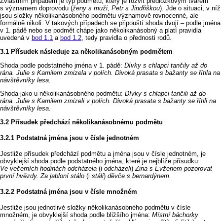
Zvláštním případem je typ podmětu, který je rozvit předložkovým tvarem
s významem doprovodu (
ženy s muži, Petr s Jindřiškou
). Jde o situaci, v níž
jsou složky několikanásobného podmětu významově rovnocenné, ale
formálně nikoli. V takových případech se připouští shoda dvojí –⁠⁠ podle jména
v 1. pádě nebo se podmět chápe jako několikanásobný a platí pravidla
uvedená v
bod 1.1
a
bod 1.2
, tedy pravidla o přednosti rodů.
Přísudek následuje za několikanásobným podmětem
Shoda podle podstatného jména v 1. pádě:
Dívky s chlapci tančily až do
rána. Julie s Kamilem zmizela v polích. Divoká prasata s bažanty se řítila na
návštěvníky lesa.
Shoda jako u několikanásobného podmětu:
Dívky s chlapci tančili až do
rána. Julie s Kamilem zmizeli v polích. Divoká prasata s bažanty se řítili na
návštěvníky lesa.
Přísudek předchází několikanásobnému podmětu
Podstatná jména jsou v čísle jednotném
Jestliže přísudek předchází podmětu a jména jsou v čísle jednotném, je
obvyklejší shoda podle podstatného jména, které je nejblíže přísudku:
Ve večerních hodinách odcházela
(i
odcházeli
)
Zina s Evženem pozorovat
první hvězdy. Za jabloní stálo
(i
stáli
)
děvče s bernardýnem.
Podstatná jména jsou v čísle množném
Jestliže jsou jednotlivé složky několikanásobného podmětu v čísle
množném, je obvyklejší shoda podle bližšího jména:
Místní báchorky