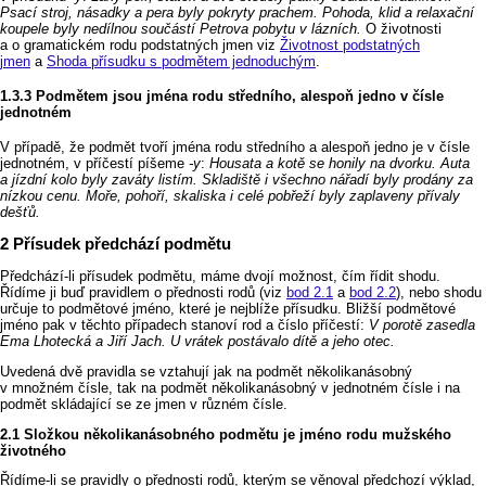
Psací stroj, násadky a pera byly pokryty prachem. Pohoda, klid a relaxační
koupele byly nedílnou součástí Petrova pobytu v lázních.
O životnosti
a o gramatickém rodu podstatných jmen viz
Životnost podstatných
jmen
a
Shoda přísudku s podmětem jednoduchým
.
Podmětem jsou jména rodu středního, alespoň jedno v čísle
jednotném
V případě, že podmět tvoří jména rodu středního a alespoň jedno je v čísle
jednotném, v příčestí píšeme
‑y
:
Housata a kotě se honily na dvorku. Auta
a jízdní kolo byly zaváty listím. Skladiště i všechno nářadí byly prodány za
nízkou cenu. Moře, pohoří, skaliska i celé pobřeží byly zaplaveny přívaly
dešťů.
Přísudek předchází podmětu
Předchází‑li přísudek podmětu, máme dvojí možnost, čím řídit shodu.
Řídíme ji buď pravidlem o přednosti rodů (viz
bod 2.1
a
bod 2.2
), nebo shodu
určuje to podmětové jméno, které je nejblíže přísudku. Bližší podmětové
jméno pak v těchto případech stanoví rod a číslo příčestí:
V porotě zasedla
Ema Lhotecká a Jiří Jach. U vrátek postávalo dítě a jeho otec.
Uvedená dvě pravidla se vztahují jak na podmět několikanásobný
v množném čísle, tak na podmět několikanásobný v jednotném čísle i na
podmět skládající se ze jmen v různém čísle.
Složkou několikanásobného podmětu je jméno rodu mužského
životného
Řídíme‑li se pravidly o přednosti rodů, kterým se věnoval předchozí výklad,