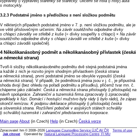
vyprávěly
(i
vyprávěli
)
stařenky se stařečky. Ulicemi se řítila
(i
řítily
)
auta
s motocykly.
Podstatné jméno s předložkou
s
není složkou podmětu
V některých případech podstatné jméno v 7. p. není složkou podmětu, ale je
ve větě příslovečným určením:
Na závěr soutěžního odpoledne dívky
s chlapci závodily ve střelbě z kuše
(= dívky soupeřily s chlapci) ×
Na závěr
soutěžního odpoledne dívky s chlapci závodili ve střelbě z kuše
(= dívky
a chlapci závodili společně).
Několikanásobný podmět a několikanásobný přívlastek (
česká
a německá strana
)
Tvoří‑li složky několikanásobného podmětu dvě stejná podstatná jména
a každé z nich je rozvito jiným shodným přívlastkem (
česká strana
a německá strana
), první podstatné jméno se obvykle vypouští (
česká
a německá strana
). V případě, že podmětová jména jsou v j. č., je přípustná
shoda dvojí (bez ohledu na pořadí podmětu a přísudku), přičemž tvar mn. č.
chápeme jako základní:
Česká a německá strana přistoupily
(i
přistoupila
)
na
návrh spolupráce. Zahraniční a tuzemská firma zpracovaly
(i
zpracovala
)
podklady k fúzi. Domácí i hostující mužstvo byly rády
(i
bylo rádo
)
, že zápas
skončil remízou. K podpisu deklarace přistoupily
(i
přistoupila
)
česká
a slovenská strana. Rozšíření poboček v asijských státech schválily
(i
schválilo
)
tuzemské i zahraniční představenstvo korporace.
Main page
About
(in Czech)
Help
(in Czech)
Česká verze
Zpracovatel: hm © 2008–2026
Language Counselling Service ÚJČ AV ČR
Terms of use
Jak citovat
Operated by:
Natural Language Processing Centre, FI MU