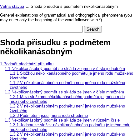
Větná stavba
→ Shoda přísudku s podmětem několikanásobným
General explanations of grammatical and orthographical phenomena (you
may enter only the beginning of the word followed with *).
Shoda přísudku s podmětem
několikanásobným
Podmět předchází přísudku
Několikanásobný podmět se skládá ze jmen v čísle jednotném
Složkou několikanásobného podmětu je jméno rodu mužského
životného
V několikanásobném podmětu není jméno rodu mužského
životného
Několikanásobný podmět se skládá ze jmen v čísle množném
Mezi složkami několikanásobného podmětu je jméno rodu
mužského životného
V několikanásobném podmětu není jméno rodu mužského
životného
Podmětem jsou jména rodu středního
Několikanásobný podmět se skládá ze jmen v různém čísle
Jednou ze složek několikanásobného podmětu je jméno rodu
mužského životného
V několikanásobném podmětu není jméno rodu mužského
životného