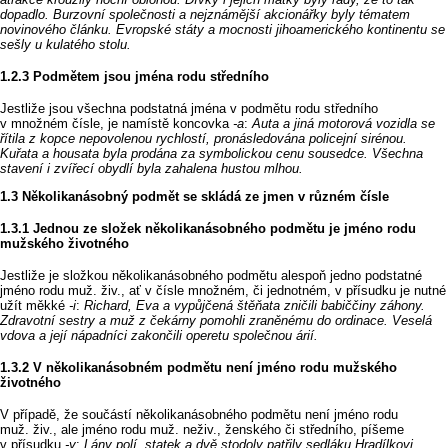
dopadlo. Burzovní společnosti a nejznámější akcionářky byly tématem
novinového článku. Evropské státy a mocnosti jihoamerického kontinentu se
sešly u kulatého stolu.
Podmětem jsou jména rodu středního
Jestliže jsou všechna podstatná jména v podmětu rodu středního
v množném čísle, je namístě koncovka
‑a
:
Auta a jiná motorová vozidla se
řítila z kopce nepovolenou rychlostí, pronásledována policejní sirénou.
Kuřata a housata byla prodána za symbolickou cenu sousedce. Všechna
stavení i zvířecí obydlí byla zahalena hustou mlhou.
Několikanásobný podmět se skládá ze jmen v různém čísle
Jednou ze složek několikanásobného podmětu je jméno rodu
mužského životného
Jestliže je složkou několikanásobného podmětu alespoň jedno podstatné
jméno rodu muž. živ., ať v čísle množném, či jednotném, v přísudku je nutné
užít měkké
‑i
:
Richard, Eva a vypůjčená štěňata zničili babiččiny záhony.
Zdravotní sestry a muž z čekárny pomohli zraněnému do ordinace. Veselá
vdova a její nápadníci zakončili operetu společnou árií.
V několikanásobném podmětu není jméno rodu mužského
životného
V případě, že součástí několikanásobného podmětu není jméno rodu
muž. živ., ale jméno rodu muž. neživ., ženského či středního, píšeme
v přísudku
‑y
:
Lány polí, statek a dvě stodoly patřily sedláku Hradílkovi.