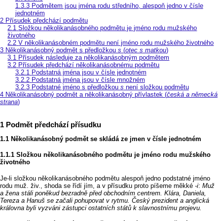
Podmětem jsou jména rodu středního, alespoň jedno v čísle
jednotném
Přísudek předchází podmětu
Složkou několikanásobného podmětu je jméno rodu mužského
životného
V několikanásobném podmětu není jméno rodu mužského životného
Několikanásobný podmět s předložkou
s
(
otec s matkou
)
Přísudek následuje za několikanásobným podmětem
Přísudek předchází několikanásobnému podmětu
Podstatná jména jsou v čísle jednotném
Podstatná jména jsou v čísle množném
Podstatné jméno s předložkou
s
není složkou podmětu
Několikanásobný podmět a několikanásobný přívlastek (
česká a německá
strana
)
Podmět předchází přísudku
Několikanásobný podmět se skládá ze jmen v čísle jednotném
Složkou několikanásobného podmětu je jméno rodu mužského
životného
Je‑li složkou několikanásobného podmětu alespoň jedno podstatné jméno
rodu muž. živ., shoda se řídí jím, a v přísudku proto píšeme měkké
‑i
:
Muž
a žena stáli poněkud bezradně před obchodním centrem. Klára, Daniela,
Tereza a Hanuš se začali pohupovat v rytmu. Český prezident a anglická
královna byli vyzváni zástupci ostatních států k slavnostnímu projevu.