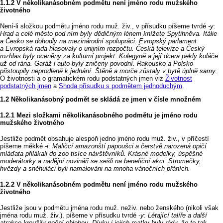
V několikanásobném podmětu není jméno rodu mužského
životného
Není‑li složkou podmětu jméno rodu muž. živ., v přísudku píšeme tvrdé
‑y
:
Hrad a celé město pod ním byly dědičným lénem knížete Spytihněva. Itálie
a Česko se dohodly na mezinárodní spolupráci. Evropský parlament
a Evropská rada hlasovaly o unijním rozpočtu. Česká televize a Český
rozhlas byly oceněny za kulturní projekt. Kolegyně a její dcera pekly koláče
už od rána. Garáž i auto byly zničeny povodní. Rakousko a Polsko
přistoupily neprodleně k jednání. Štěně a morče zůstaly v bytě úplně samy.
O životnosti a o gramatickém rodu podstatných jmen viz
Životnost
podstatných jmen
a
Shoda přísudku s podmětem jednoduchým
.
Několikanásobný podmět se skládá ze jmen v čísle množném
Mezi složkami několikanásobného podmětu je jméno rodu
mužského životného
Jestliže podmět obsahuje alespoň jedno jméno rodu muž. živ., v příčestí
píšeme měkké
‑i
:
Maličcí amazonští papoušci a čerstvě narozená opičí
mláďata přilákali do zoo tisíce návštěvníků. Krásné modelky, úspěšné
moderátorky a nadějní novináři se sešli na benefiční akci. Stromečky,
hvězdy a sněhuláci byli namalováni na mnoha vánočních přáních.
V několikanásobném podmětu není jméno rodu mužského
životného
Jestliže jsou v podmětu jména rodu muž. neživ. nebo ženského (nikoli však
jména rodu muž. živ.), píšeme v přísudku tvrdé
‑y
:
Létající talíře a další
atrakce kroužily noční oblohou. Dívky i jejich matky byly rády, že to tak