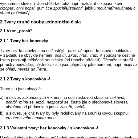
významem slovesa. Jen stěží lze totiž např. rozkázat cizopasníkovi
cizopas
, ohni
popal
, gumičce
zpuchřej/zpuchři
, jablku
moučnať/moučnatěj
či
starci
prošedivěj
.
Tvary druhé osoby jednotného čísla
Vzor „prosit“
Tvary bez koncovky
Tvary bez koncovky jsou nejčastější:
pros, uč
apod., koncová souhláska
v základu se obvykle nemění:
posviť, zkus, hlas, vraz
. V současné češtině
i sem pronikají měkčené souhlásky (od trpného příčestí). Třebaže je starší
příručky neuvádějí, některé z nich jsou přijímány jako noremní, např.
nejprve
se ohlaš, nevraž do Petra.
Tvary s koncovkou
‑i
Tvary s
‑i
jsou obvyklé:
u sloves zakončených v kmeni na souhláskovou skupinu:
nekřivdi,
pohřbi, mírni se, jezdi, nezpozdi se
; často jde o předponová slovesa
utvořená od přídavných jmen:
zaostři, zvětši
,
u sloves, jejichž tvary by byly redukovány na souhláskovou skupinu:
cti otce svého i matku svou
.
Variantní tvary: bez koncovky / s koncovkou
‑i
U následujících typů sloves může být tvar rozkazovacího způsobu jednak