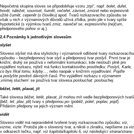
Nepočetná skupina sloves se připodobňuje vzoru „trpí“, např.
bolet, duřet,
hovět, náležet, souviset, šumět, večeřet, záviset, zmizet
nebo expresivně
užité
čumět, cepenět
(o člověku) apod. Tvarů rozkazovacího způsobu se
však u nich z významových důvodů užívá zřídka, proto jde o tvary spíše
hypotetické (s výjimkou tvarů
zmiz, navečeř se
, expresivního
(ne)čum
,
předponového
pohov si
aj.).
Poznámky k jednotlivým slovesům
slyšet
Sloveso
slyšet
má dva stylisticky i významově odlišené tvary rozkazovacího
způsobu –⁠⁠⁠⁠⁠⁠⁠⁠ bezpředponový tvar
slyš
a předponový tvar
poslyš
. První tvar je
knižní, druhý se používá v neformální komunikaci, kde neslouží plně pro
vyjádření rozkazu, nýbrž má funkci kontaktového prostředku:
Poslyš, Karle,
co bys říkal tomu, kdyby…
, nebo naopak v knižním vyjadřování:
Pojďte
a poslyšte pověsti dávných časů.
Pro vyjádření rozkazu s významem
‚vnímej sluchem‘ se používá tvar slovesa
poslouchat
:
poslouchej
.
běžet, letět, plavat, jít
Také slovesa
běžet,
letět, plavat, jít
mohou mít vedle bezpředponových tvarů
(
běž, leť, plav, jdi
) tvary s předponou
po‑
(
poběž, poleť, poplav, pojď
).
Přidáním předpony se jejich význam mění.
vidět
Sloveso
vidět
má nepravidelně tvořené tvary rozkazovacího způsobu:
viz,
vizme, vizte
. Protože jde o slovesný tvar, a nikoli o zkratku, nepíšeme za
viz
v odkazech tečku, např.
viz kapitola/kapitolu 6, viz následující strana/stranu