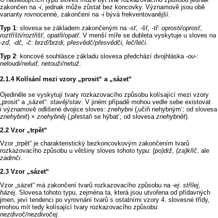
zakončen na
‑i
, jednak může zůstat bez koncovky. Významově jsou obě
varianty rovnocenné, zakončení na
‑i
bývá frekventovanější.
Typ 1
: slovesa se základem zakončeným na
‑sť, ‑šť, ‑tř
:
oprosti/oprosť,
roztříšti/roztřišť, opatři/opatř
. V menší míře se dubleta vyskytuje u sloves na
‑zď, ‑dč, ‑č
:
brzď/brzdi, přesvědč/přesvědči, leč/léči
.
Typ 2
: koncové souhlásce základu slovesa předchází dvojhláska
‑ou‑
:
neloudi/neluď, netouži/netuž
.
Kolísání mezi vzory „prosit“ a „sázet“
Ojediněle se vyskytují tvary rozkazovacího způsobu kolísající mezi vzory
„prosit“ a „sázet“:
stavěj/stav
. V jiném případě mohou vedle sebe existovat
i významově odlišené dvojice sloves:
znehybni
(‚učiň nehybným‘; od slovesa
znehybnit
) ×
znehybněj
(‚přestaň se hýbat‘; od slovesa
znehybnět
).
Vzor „trpět“
Vzor „trpět“ je charakteristický bezkoncovkovým zakončením tvarů
rozkazovacího způsobu u většiny sloves tohoto typu:
(po)drž, (za)křič
, ale
zadrnči
.
Vzor „sázet“
Vzor „sázet“ má zakončení tvarů rozkazovacího způsobu na
‑ej
:
střílej,
házej
. Slovesa tohoto typu, zejména ta, která jsou utvořena od přídavných
jmen, jeví tendenci po vyrovnání tvarů s ostatními vzory 4. slovesné třídy,
mohou mít tedy kolísající tvary rozkazovacího způsobu:
nezdivoč/nezdivočej
.