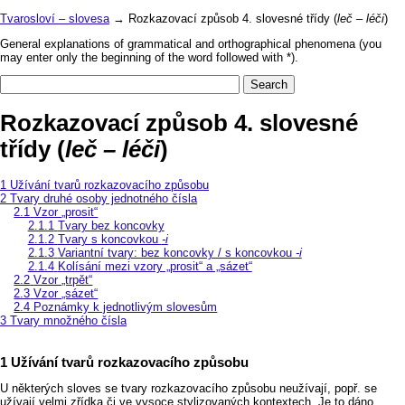
Tvarosloví – slovesa
→ Rozkazovací způsob 4. slovesné třídy (
leč – léči
)
General explanations of grammatical and orthographical phenomena (you
may enter only the beginning of the word followed with *).
Rozkazovací způsob 4. slovesné
třídy (
leč – léči
)
Užívání tvarů rozkazovacího způsobu
Tvary druhé osoby jednotného čísla
Vzor „prosit“
Tvary bez koncovky
Tvary s koncovkou
‑i
Variantní tvary: bez koncovky / s koncovkou
‑i
Kolísání mezi vzory „prosit“ a „sázet“
Vzor „trpět“
Vzor „sázet“
Poznámky k jednotlivým slovesům
Tvary množného čísla
Užívání tvarů rozkazovacího způsobu
U některých sloves se tvary rozkazovacího způsobu neužívají, popř. se
užívají velmi zřídka či ve vysoce stylizovaných kontextech. Je to dáno