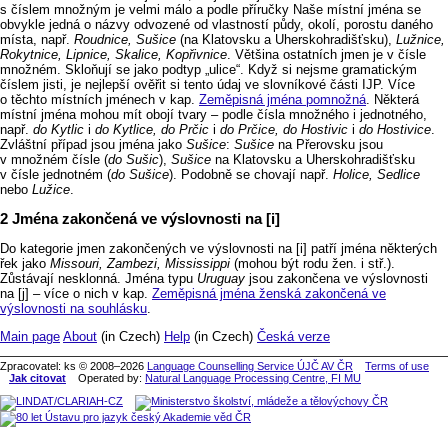
s číslem množným je velmi málo a podle příručky Naše místní jména se
obvykle jedná o názvy odvozené od vlastností půdy, okolí, porostu daného
místa, např.
Roudnice, Sušice
(na Klatovsku a Uherskohradišťsku),
Lužnice,
Rokytnice, Lipnice, Skalice, Kopřivnice
. Většina ostatních jmen je v čísle
množném. Skloňují se jako podtyp „ulice“. Když si nejsme gramatickým
číslem jisti, je nejlepší ověřit si tento údaj ve slovníkové části IJP. Více
o těchto místních jménech v kap.
Zeměpisná jména pomnožná
. Některá
místní jména mohou mít obojí tvary –⁠⁠⁠⁠⁠⁠⁠⁠⁠ podle čísla množného i jednotného,
např.
do Kytlic
i
do Kytlice, do Prčic
i
do Prčice, do Hostivic
i
do Hostivice
.
Zvláštní případ jsou jména jako
Sušice
:
Sušice
na Přerovsku jsou
v množném čísle (
do Sušic
),
Sušice
na Klatovsku a Uherskohradišťsku
v čísle jednotném (
do Sušice
). Podobně se chovají např.
Holice, Sedlice
nebo
Lužice
.
Jména zakončená ve výslovnosti na [i]
Do kategorie jmen zakončených ve výslovnosti na [i] patří jména některých
řek jako
Missouri, Zambezi, Mississippi
(mohou být rodu žen. i stř.).
Zůstávají nesklonná. Jména typu
Uruguay
jsou zakončena ve výslovnosti
na [j] –⁠⁠⁠⁠⁠⁠⁠⁠⁠ více o nich v kap.
Zeměpisná jména ženská zakončená ve
výslovnosti na souhlásku
.
Main page
About
(in Czech)
Help
(in Czech)
Česká verze
Zpracovatel: ks © 2008–2026
Language Counselling Service ÚJČ AV ČR
Terms of use
Jak citovat
Operated by:
Natural Language Processing Centre, FI MU