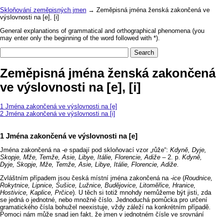
Skloňování zeměpisných jmen
→ Zeměpisná jména ženská zakončená ve
výslovnosti na [e], [i]
General explanations of grammatical and orthographical phenomena (you
may enter only the beginning of the word followed with *).
Zeměpisná jména ženská zakončená
ve výslovnosti na [e], [i]
Jména zakončená ve výslovnosti na [e]
Jména zakončená ve výslovnosti na [i]
Jména zakončená ve výslovnosti na [e]
Jména zakončená na
‑e
spadají pod skloňovací vzor „růže“:
Kdyně, Dyje,
Skopje, Mže, Temže, Asie, Libye, Itálie, Florencie, Adiže
–⁠⁠⁠⁠⁠⁠⁠⁠⁠ 2. p.
Kdyně,
Dyje, Skopje, Mže, Temže, Asie, Libye, Itálie, Florencie, Adiže
.
Zvláštním případem jsou česká místní jména zakončená na
‑ice
(
Roudnice,
Rokytnice, Lipnice, Sušice, Lužnice, Budějovice, Litoměřice, Hranice,
Hostivice, Kaplice, Prčice
). U těch si totiž mnohdy nemůžeme být jisti, zda
se jedná o jednotné, nebo množné číslo. Jednoduchá pomůcka pro určení
gramatického čísla bohužel neexistuje, vždy záleží na konkrétním případě.
Pomoci nám může snad jen fakt, že jmen v jednotném čísle ve srovnání