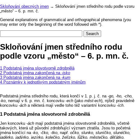
Skloňování obecných jmen
→ Skloňování jmen středního rodu podle vzoru
„město“ – 6. p. mn. č.
General explanations of grammatical and orthographical phenomena (you
may enter only the beginning of the word followed with *).
Skloňování jmen středního rodu
podle vzoru „město“ – 6. p. mn. č.
Podstatná jména slovotvorně zdrobnělá
Podstatná jména zakončená na
‑isko
Podstatná jména zakončená na
‑kum
Poznámky k jednotlivým podstatným jménům
Podstatná jména středního rodu, která končí v 1. p. j. č. na
‑go, ‑ho, ‑cho
,
‑ko
, nemají v 6. p. mn. č. koncovku
‑ech
(jako
měst-ech
), nýbrž pravidelně
koncovku
‑ách
a některá mají vedle toho též variantní koncovku
‑ích
.
Podstatná jména slovotvorně zdrobnělá
Jen koncovku
‑ách
mají podstatná jména slovotvorně zdrobnělá, včetně
takových, která už původní zdrobňující význam ztratila. Jsou to početná
jména končící na
‑ko, ‑čko, ‑tko
, např.
očko, slunko, sluníčko, slunéčko,
jadérko, jadýrko, jezírko, kolečko, želízko, lůžko, městečko, děťátko,