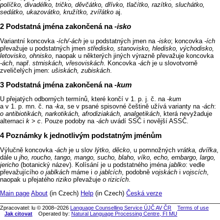
políčko, divadélko, tričko, děvčátko, dřívko, tlačítko, razítko, sluchátko,
sedátko, ukazovátko, kružítko, zvířátko
aj.
Podstatná jména zakončená na
‑isko
Variantní koncovka
‑ích/‑ách
je u podstatných jmen na
‑isko
; koncovka
‑ích
převažuje u podstatných jmen
středisko, stanovisko, hledisko, východisko,
letovisko, ohnisko
, naopak u některých jiných výrazně převažuje koncovka
‑ách
, např.
strniskách, vřesoviskách
. Koncovka
‑ách
je u slovotvorně
zveličelých jmen:
ušiskách, zubiskách
.
Podstatná jména zakončená na
‑kum
U přejatých odborných termínů, které končí v 1. p. j. č. na
‑kum
a v 1. p. mn. č. na
‑ka
, se v psané spisovné češtině užívá varianty na
‑ách
:
o antibiotikách, narkotikách, afrodiziakách, analgetikách
, která nevyžaduje
alternaci
k > c
. Pouze podoby na
‑ách
uvádí SSČ i novější ASSČ.
Poznámky k jednotlivým podstatným jménům
Výlučně koncovka
‑ách
je u slov
lýtko, děcko
, u pomnožných
vrátka, dvířka
,
dále u
jho, roucho, tango, mango, sucho, blaho, víko, echo, embargo, largo,
jericho
(botanický název). Kolísání je u podstatného jména
jablko
: vedle
převažujícího
o jablkách
máme i
o jablcích
, podobně
vojskách
i
vojscích
,
naopak u přejatého
riziko
převažuje
o rizicích
.
Main page
About
(in Czech)
Help
(in Czech)
Česká verze
Zpracovatel: lu © 2008–2026
Language Counselling Service ÚJČ AV ČR
Terms of use
Jak citovat
Operated by:
Natural Language Processing Centre, FI MU