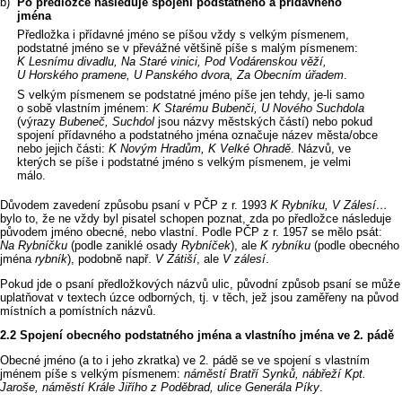
Po předložce následuje spojení podstatného a přídavného
jména
Předložka i přídavné jméno se píšou vždy s velkým písmenem,
podstatné jméno se v převážné většině píše s malým písmenem:
K Lesnímu divadlu, Na Staré vinici, Pod Vodárenskou věží,
U Horského pramene, U Panského dvora, Za Obecním úřadem
.
S velkým písmenem se podstatné jméno píše jen tehdy, je‑li samo
o sobě vlastním jménem:
K Starému Bubenči, U Nového Suchdola
(výrazy
Bubeneč, Suchdol
jsou názvy městských částí) nebo pokud
spojení přídavného a podstatného jména označuje název města/obce
nebo jejich části:
K Novým Hradům, K Velké Ohradě
. Názvů, ve
kterých se píše i podstatné jméno s velkým písmenem, je velmi
málo.
Důvodem zavedení způsobu psaní v PČP z r. 1993
K Rybníku, V Zálesí…
bylo to, že ne vždy byl pisatel schopen poznat, zda po předložce následuje
původem jméno obecné, nebo vlastní. Podle PČP z r. 1957 se mělo psát:
Na Rybníčku
(podle zaniklé osady
Rybníček
), ale
K rybníku
(podle obecného
jména
rybník
), podobně např.
V Zátiší
, ale
V zálesí
.
Pokud jde o psaní předložkových názvů ulic, původní způsob psaní se může
uplatňovat v textech úzce odborných, tj. v těch, jež jsou zaměřeny na původ
místních a pomístních názvů.
Spojení obecného podstatného jména a vlastního jména ve 2. pádě
Obecné jméno (a to i jeho zkratka) ve 2. pádě se ve spojení s vlastním
jménem píše s velkým písmenem:
náměstí Bratří Synků, nábřeží Kpt.
Jaroše, náměstí Krále Jiřího z Poděbrad, ulice Generála Píky
.