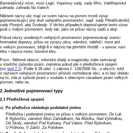
Barrandovský most, most Legií, Vojanovy sady, sady Míru, Valdštejnská
zahrada, zahrada Na Valech
.
Některé názvy ulic mají ve svém názvu na prvním místě výraz
pojmenovávající jiný druh veřejného prostranství, např.
sady Pětatřicátníků,
sady Pionýrů, alej Svobody
. V těchto případech doporučujeme tento výraz
psát s malým písmenem, tedy tak, jako se píšou názvy sadů a alejí.
Pokud názvy uvedených veřejných prostranství pojmenovávají stanici
hromadné dopravy, píšou se výrazy
ulice, náměstí, nábřeží, most
atd.
stojí
‑li
v názvu
na prvním místě
s velkým písmenem,
–⁠⁠⁠⁠⁠⁠⁠⁠⁠⁠⁠⁠ v adrese:
nám.
Míru
× stanice metra:
Náměstí Míru
.
Pozn.: Některé obecní, městské úřady a magistráty stále setrvávají
u staršího způsobu psaní, zejména pokud jde o předložková spojení
(viz
bod 2.1
). Podle § 28 odst. 1 zákona č. 128/2000 Sb., o obcích, totiž
o názvech veřejných prostranství přísluší rozhodovat obci, a to bez ohledu
na to, zda je způsob psaní v souladu s obecnými zásadami psaní velkých
písmen, nebo ne.
Jednotlivé pojmenovací typy
Předložková spojení
Po předložce následuje podstatné jméno
Předložka i podstatné jméno se píšou s velkým písmenem:
Do Luk,
K Rybníčku, náměstí Mezi Zahrádkami, Na Můstku, Nad Vyhlídkou,
Od Školy, náměstí Pod Kaštany, Pod Valem, Před Rybníkem,
U Průhonu, V Zátiší, Za Potokem
.