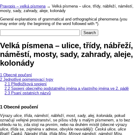
Pravopis – velká písmena
→ Velká písmena – ulice, třídy, nábřeží, náměstí,
mosty, sady, zahrady, aleje, kolonády
General explanations of grammatical and orthographical phenomena (you
may enter only the beginning of the word followed with *).
Velká písmena – ulice, třídy, nábřeží,
náměstí, mosty, sady, zahrady, aleje,
kolonády
Obecné poučení
Jednotlivé pojmenovací typy
Předložková spojení
Spojení obecného podstatného jména a vlastního jména ve 2. pádě
Psaní ostatních názvů
Obecné poučení
Výrazy
ulice, třída, náměstí, nábřeží, most, sady, alej, kolonáda
, pokud
označují veřejné prostranství, se píšou vždy s malým písmenem, a to bez
ohledu na to, zda stojí na prvním, nebo na druhém místě (obecné výrazy
ulice, třída
se, zejména v adrese, obvykle neuvádějí):
Česká ulice, ulice
Bratří Čapků, Národní třída, třída Míru, Mírové náměstí, náměstí Míru,