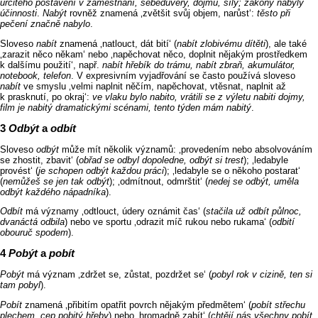
určitého postavení v zaměstnání, sebedůvěry, dojmu, síly; zákony nabyly
účinnosti
.
Nabýt
rovněž znamená ‚zvětšit svůj objem, narůst‘:
těsto při
pečení značně nabylo
.
Sloveso
nabít
znamená ‚natlouct, dát bití‘ (
nabít zlobivému dítěti
), ale také
‚zarazit něco někam‘ nebo ‚napěchovat něco, doplnit nějakým prostředkem
k dalšímu použití‘, např.
nabít hřebík do trámu, nabít zbraň, akumulátor,
notebook, t
elefon
. V expresivním vyjadřování se často používá sloveso
nabít
ve smyslu ‚velmi naplnit něčím, napěchovat, vtěsnat, naplnit až
k prasknutí, po okraj‘:
ve vlaku bylo nabito, vrátili se z výletu nabiti dojmy,
film je nabitý dramatickými scénami, tento týden mám nabitý
.
Odbýt
a
odbít
Sloveso
odbýt
může mít několik významů: ‚provedením nebo absolvováním
se zhostit, zbavit‘ (
obřad se odbyl dopoledne, odbýt si trest
); ‚ledabyle
provést‘ (
je schopen odbýt každou práci
); ‚ledabyle se o někoho postarat‘
(
nemůžeš se jen tak odbýt
); ‚odmítnout, odmrštit‘ (
nedej se odbýt, uměla
odbýt každého nápadníka
).
Odbít
má významy ‚odtlouct, údery oznámit čas‘ (
stačila už odbít půlnoc,
dvanáctá odbila
) nebo ve sportu ‚odrazit míč rukou nebo rukama‘ (
odbití
obouruč spodem
).
Pobýt
a
pobít
Pobýt
má význam ‚zdržet se, zůstat, pozdržet se‘ (
pobyl rok v cizině, ten si
tam pobyl
).
Pobít
znamená ‚přibitím opatřit povrch nějakým předmětem‘ (
pobít střechu
plechem, cep pobitý hřeby
) nebo ‚hromadně zabít‘ (
chtějí nás všechny pobít,