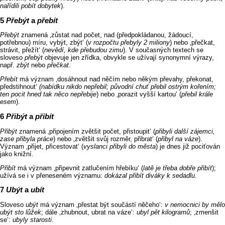
nařídili pobít dobytek
).
Přebýt
a
přebít
Přebýt
znamená ‚zůstat nad počet, nad (předpokládanou, žádoucí,
potřebnou) míru, vybýt, zbýt‘ (
v rozpočtu přebyly 2 miliony
) nebo ‚přečkat,
strávit, přežít‘ (
nevědí, kde přebudou zimu
). V současných textech se
sloveso
přebýt
objevuje jen zřídka, obvykle se užívají synonymní výrazy,
např.
zbýt
nebo
přečkat
.
Přebít
má význam ‚dosáhnout nad něčím nebo někým převahy, překonat,
předstihnout‘
(nabídku nikdo nepřebil; původní chuť přebil ostrým kořením;
ten pocit hned tak něco nepřebije
) nebo ‚porazit vyšší kartou‘ (
přebil krále
esem
).
Přibýt
a
přibít
Přibýt
znamená ‚připojením zvětšit počet, přistoupit‘ (
přibyli další zájemci,
zase přibyla práce
) nebo ‚zvětšit svůj rozměr, přibrat‘ (
přibyl na
váze
).
Význam ‚přijet, přicestovat‘ (
vyslanci přibyli do města
) je dnes již pociťován
jako knižní.
Přibít
má význam ‚připevnit zatlučením hřebíku‘ (
latě je třeba dobře přibít
);
užívá se i v přeneseném významu:
dokázal přibít diváky k sedadlu
.
Ubýt
a
ubít
Sloveso
ubýt
má význam ‚přestat být součástí něčeho‘:
v nemocnici by mělo
ubýt sto lůžek
; dále ‚zhubnout, ubrat na váze‘:
ubyl pět kilogramů
; ‚zmenšit
se‘:
ubyly starosti
.