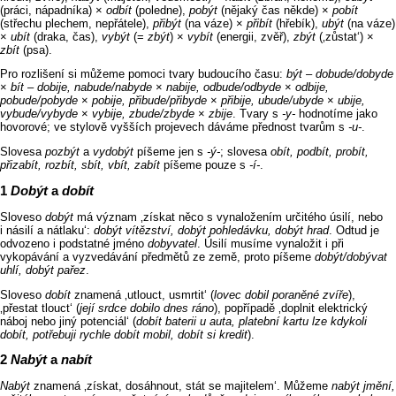
(práci, nápadníka) ×
odbít
(poledne),
pobýt
(nějaký čas někde) ×
pobít
(střechu plechem, nepřátele),
přibýt
(na váze) ×
přibít
(hřebík),
ubýt
(na váze)
×
ubít
(draka, čas),
vybýt
(=
zbýt
) ×
vybít
(energii, zvěř),
zbýt
(‚zůstat‘) ×
zbít
(psa).
Pro rozlišení si můžeme pomoci tvary budoucího času:
být –⁠⁠ dobude/dobyde
×
bít –⁠⁠ dobije, nabude/nabyde
×
nabije, odbude/odbyde
×
odbije,
pobude/pobyde
×
pobije, přibude/přibyde
×
přibije, ubude/ubyde
×
ubije,
vybude/vybyde
×
vybije, zbude/zbyde
×
zbije
. Tvary s
‑y‑
hodnotíme jako
hovorové; ve stylově vyšších projevech dáváme přednost tvarům s
‑u‑
.
Slovesa
pozbýt
a
vydobýt
píšeme jen s
‑ý‑
; slovesa
obít, podbít, probít,
přizabít, rozbít, sbít, vbít, zabít
píšeme pouze s
‑í‑
.
Dobýt
a
dobít
Sloveso
dobýt
má význam ‚získat něco s vynaložením určitého úsilí, nebo
i násilí a nátlaku‘:
dobýt vítězství, dobýt pohledávku, dobýt hrad
. Odtud je
odvozeno i podstatné jméno
dobyvatel
. Úsilí musíme vynaložit i při
vykopávání a vyzvedávání předmětů ze země, proto píšeme
dobýt/dobývat
uhlí, dobýt pařez
.
Sloveso
dobít
znamená ‚utlouct, usmrtit‘ (
lovec dobil poraněné zvíře
),
‚přestat tlouct‘ (
její srdce dobilo dnes ráno
), popřípadě ‚doplnit elektrický
náboj nebo jiný potenciál‘ (
dobít baterii u auta, platební kartu lze kdykoli
dobít, potřebuji rychle dobít mobil, dobít si kredit
).
Nabýt
a
nabít
Nabýt
znamená ‚získat, dosáhnout, stát se majitelem‘. Můžeme
nabýt jmění,