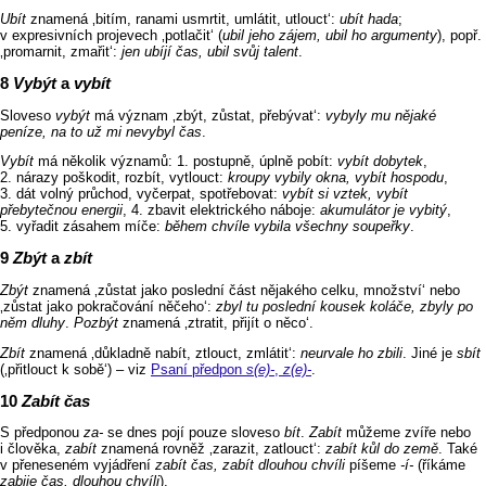
Ubít
znamená ‚bitím, ranami usmrtit, umlátit, utlouct‘:
ubít hada
;
v expresivních projevech ‚potlačit‘ (
ubil jeho zájem, ubil ho argumenty
), popř.
‚promarnit, zmařit‘:
jen ubíjí čas, ubil svůj talent
.
Vybýt
a
vybít
Sloveso
vybýt
má význam ‚zbýt, zůstat, přebývat‘:
vybyly mu nějaké
peníze, na to už mi nevybyl čas
.
Vybít
má několik významů: 1. postupně, úplně pobít:
vybít dobytek
,
2. nárazy poškodit, rozbít, vytlouct:
kroupy vybily okna, vybít hospodu
,
3. dát volný průchod, vyčerpat, spotřebovat:
vybít si vztek, vybít
přebytečnou energii
, 4. zbavit elektrického náboje:
akumulátor je vybitý
,
5. vyřadit zásahem míče:
během chvíle vybila všechny soupeřky
.
Zbýt
a
zbít
Zbýt
znamená ‚zůstat jako poslední část nějakého celku, množství‘ nebo
‚zůstat jako pokračování něčeho‘:
zbyl tu poslední kousek koláče, zbyly po
něm dluhy
.
Pozbýt
znamená ‚ztratit, přijít o něco‘.
Zbít
znamená ‚důkladně nabít, ztlouct, zmlátit‘:
neurvale ho zbili
. Jiné je
sbít
(‚přitlouct k sobě‘) –⁠⁠ viz
Psaní předpon
s(e)‑
,
z(e)‑
.
Zabít čas
S předponou
za‑
se dnes pojí pouze sloveso
bít
.
Zabít
můžeme zvíře nebo
i člověka,
zabít
znamená rovněž ‚zarazit, zatlouct‘:
zabít kůl do
země
. Také
v přeneseném vyjádření
zabít čas, zabít dlouhou chvíli
píšeme
‑í‑
(říkáme
zabije čas, dlouhou chvíli
).