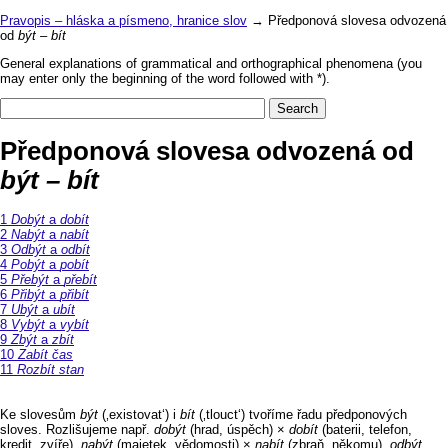
Pravopis – hláska a písmeno, hranice slov
→ Předponová slovesa odvozená
od
být – bít
General explanations of grammatical and orthographical phenomena (you
may enter only the beginning of the word followed with *).
Předponová slovesa odvozená od
být – bít
Dobýt
a
dobít
Nabýt
a
nabít
Odbýt
a
odbít
Pobýt
a
pobít
Přebýt
a
přebít
Přibýt
a
přibít
Ubýt
a
ubít
Vybýt
a
vybít
Zbýt
a
zbít
Zabít čas
Rozbít stan
Ke slovesům
být
(‚existovat‘) i
bít
(‚tlouct‘) tvoříme řadu předponových
sloves. Rozlišujeme např.
dobýt
(hrad, úspěch) ×
dobít
(baterii, telefon,
kredit, zvíře),
nabýt
(majetek, vědomosti) ×
nabít
(zbraň, někomu),
odbýt